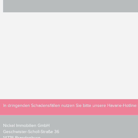
In dringenden Schadensfällen nutzen Sie bitte unsere Havarie-Hotline
Nickel Immobilien GmbH
Geschwister-Scholl-Straße 36
14776 Brandenburg