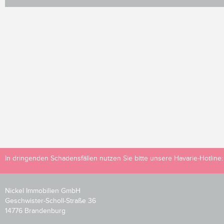
In dringenden Schadensfällen nutzen Sie bitte unsere Havarie-Hotline
Nickel Immobilien GmbH
Geschwister-Scholl-Straße 36
14776 Brandenburg