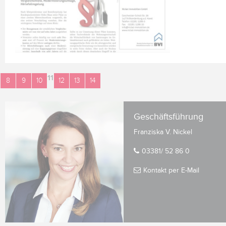
11
8
9
10
12
13
14
Geschäftsführung
Franziska V. Nickel
03381/ 52 86 0
Kontakt per E-Mail